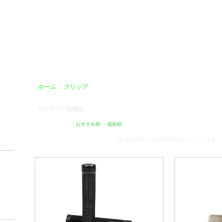
HOBIKE」
ホーム
グリップ
＞
カテゴリー別商品
[並び順を変更]
・おすすめ順
・価格順
・新着順
全 [28] 商品中 [1-28] 商品を表示しています。