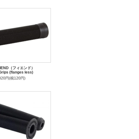
IEND（フィエンド）
rips (flanges less)
,320円(税120円)