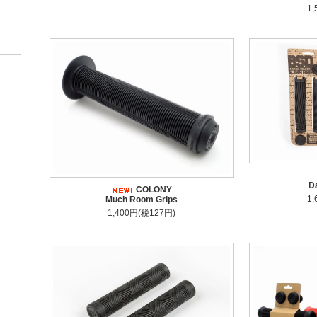
1
Da
COLONY
1
Much Room Grips
1,400円(税127円)