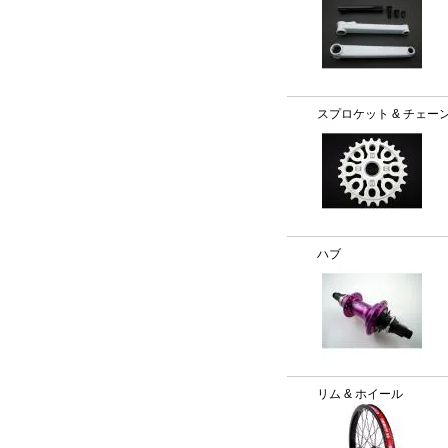
スプロケット & チェー
ハブ
リム & ホイール