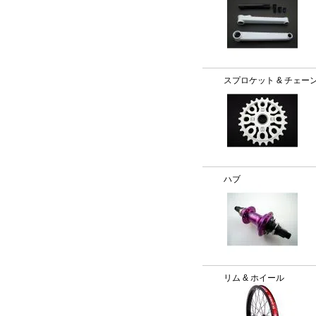
スプロケット & チェー
ハブ
リム & ホイール