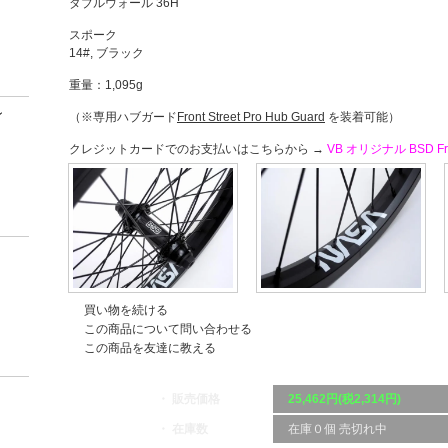
ダブルウォール 36H
スポーク
14#, ブラック
重量：1,095g
ン
（※専用ハブガード
Front Street Pro Hub Guard
を装着可能）
クレジットカードでのお支払いはこちらから →
VB オリジナル BSD Fron
買い物を続ける
この商品について問い合わせる
この商品を友達に教える
・ 販売価格
25,462円(税2,314円)
・ 在庫数
在庫０個 売切れ中