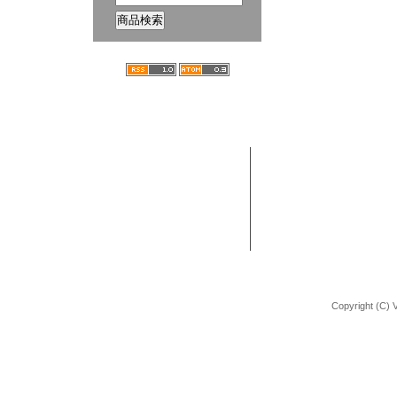
ホーム
ブログ
VANCHOBIKE | バンチョーバイク
TEL : 092-672-2872
BMX 組立方法
URL : http://shop.vancho-bike.com
Copyright (C) 