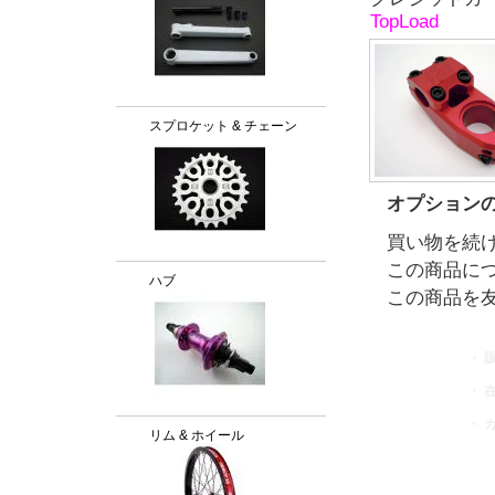
TopLoad
スプロケット & チェーン
オプション
買い物を続
この商品に
ハブ
この商品を
・ 
・ 
・ 
リム & ホイール