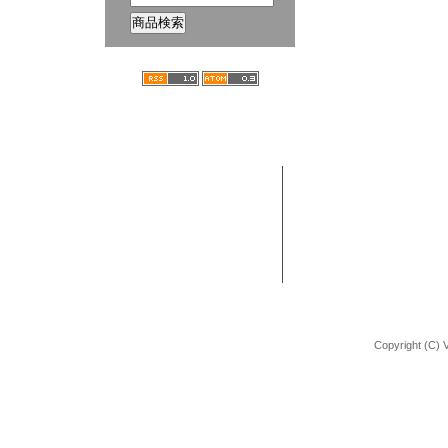
ホーム
ブログ
VANCHOBIKE | バンチョーバイク
TEL : 092-672-2872
BMX 組立方法
URL : http://shop.vancho-bike.com
Copyright (C) 