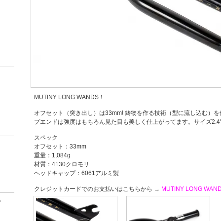
MUTINY LONG WANDS！
オフセット（突き出し）は33mm! 鋳物を作る技術（型に流し込む）
プエンドは強度はもちろん見た目も美しく仕上がってます。サイズ2.4
スペック
オフセット：33mm
重量：1,084g
材質：4130クロモリ
ヘッドキャップ：6061アルミ製
クレジットカードでのお支払いはこちらから →
MUTINY LONG WAN
ン