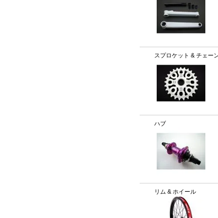
スプロケット & チェー
ハブ
リム & ホイール