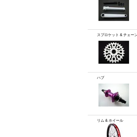
スプロケット & チェー
ハブ
リム & ホイール