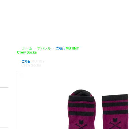
HOBIKE」
ホーム
アパレル
MUTINY
＞
＞
Crew Socks
MUTINY
Crew Socks