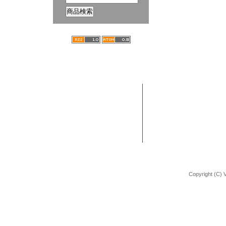
ホーム
ブログ
VANCHOBIKE | バンチョーバイク
TEL : 092-672-2872
BMX 組立方法
URL : http://shop.vancho-bike.com
Copyright (C) 