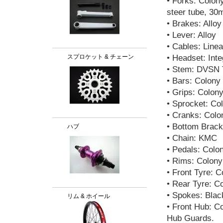
• Forks: Colon
steer tube, 30
• Brakes: Alloy
• Lever: Alloy
• Cables: Linea
スプロケット & チェーン
• Headset: Inte
• Stem: DVSN T
• Bars: Colony
• Grips: Colo
• Sprocket: Co
• Cranks: Colo
• Bottom Brac
ハブ
• Chain: KMC
• Pedals: Colon
• Rims: Colony 
• Front Tyre: 
• Rear Tyre: C
• Spokes: Blac
リム & ホイール
• Front Hub: Co
Hub Guards.