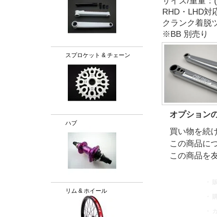
サイズ/重量：(165
RHD・LHD対
クランク着脱
※BB 別売り
スプロケット & チェーン
オプション
ハブ
買い物を続
この商品に
この商品を
・ 
リム & ホイール
・ 
・ 