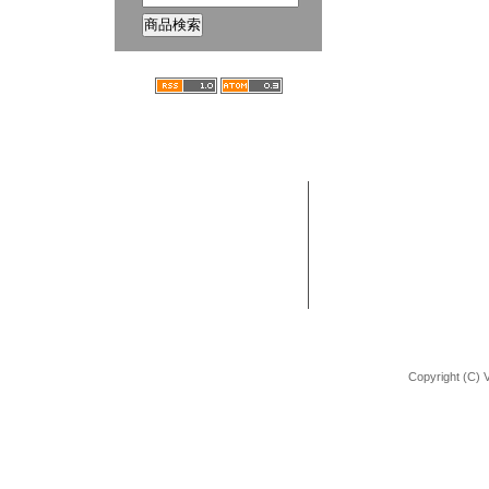
ホーム
ブログ
VANCHOBIKE | バンチョーバイク
TEL : 092-672-2872
BMX 組立方法
URL : http://shop.vancho-bike.com
Copyright (C) 