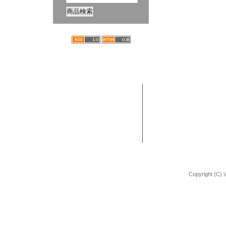
ホーム
ブログ
VANCHOBIKE | バンチョーバイク
TEL : 092-672-2872
BMX 組立方法
URL : http://shop.vancho-bike.com
Copyright (C) 