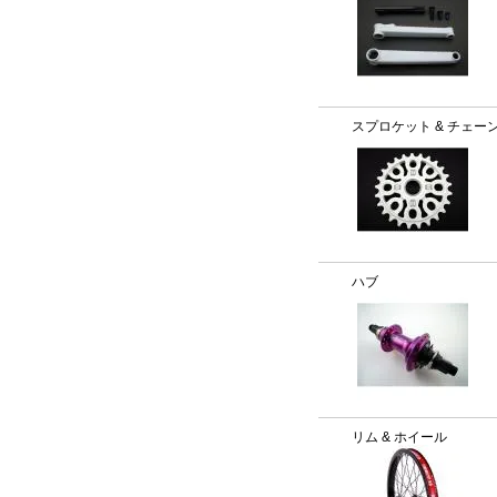
スプロケット & チェー
ハブ
リム & ホイール