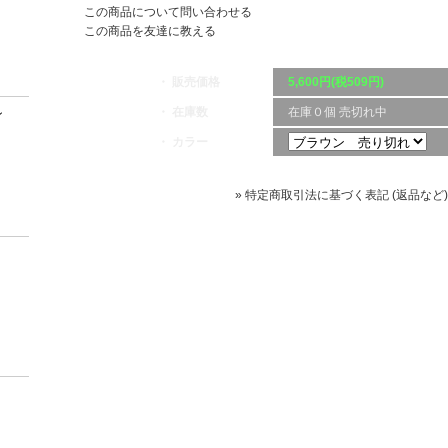
この商品について問い合わせる
この商品を友達に教える
・ 販売価格
5,600円(税509円)
・ 在庫数
在庫０個 売切れ中
ン
・ カラー
» 特定商取引法に基づく表記 (返品など)