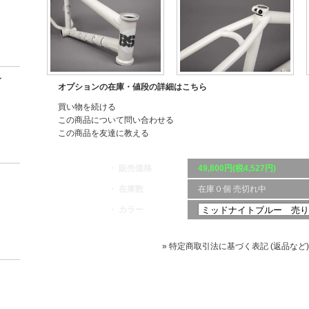
ン
オプションの在庫・値段の詳細はこちら
買い物を続ける
この商品について問い合わせる
この商品を友達に教える
・ 販売価格
49,800円(税4,527円)
・ 在庫数
在庫０個 売切れ中
・ カラー
» 特定商取引法に基づく表記 (返品など)