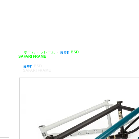
HOBIKE」
ホーム
フレーム
BSD
＞
＞
SAFARI FRAME
BSD
SAFARI FRAME