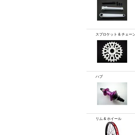
スプロケット & チェー
ハブ
リム & ホイール