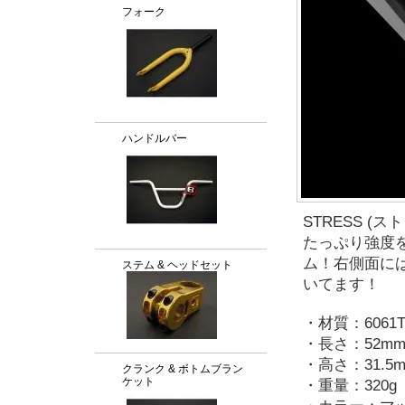
フォーク
ハンドルバー
STRESS (ストレ
たっぷり強度
ム！右側面に
ステム & ヘッドセット
いてます！
・材質：6061
・長さ：52m
・高さ：31.5
クランク & ボトムブラン
ケット
・重量：320g