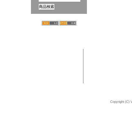
ホーム
ブログ
VANCHOBIKE | バンチョーバイク
TEL : 092-672-2872
BMX 組立方法
URL : http://shop.vancho-bike.com
Copyright (C) 