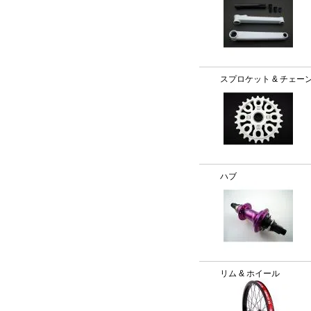
スプロケット & チェー
ハブ
リム & ホイール