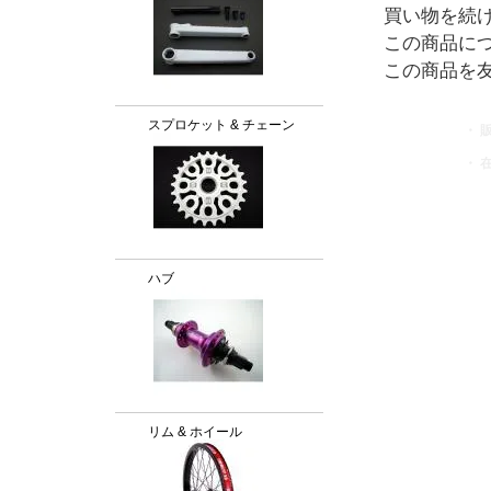
買い物を続
この商品に
この商品を
スプロケット & チェーン
・ 
・ 
ハブ
リム & ホイール