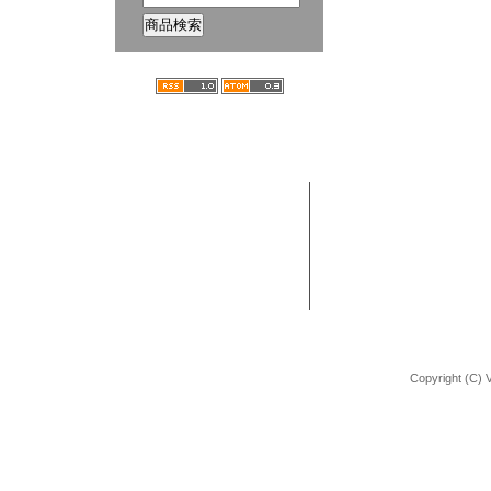
ホーム
ブログ
VANCHOBIKE | バンチョーバイク
TEL : 092-672-2872
BMX 組立方法
URL : http://shop.vancho-bike.com
Copyright (C) 