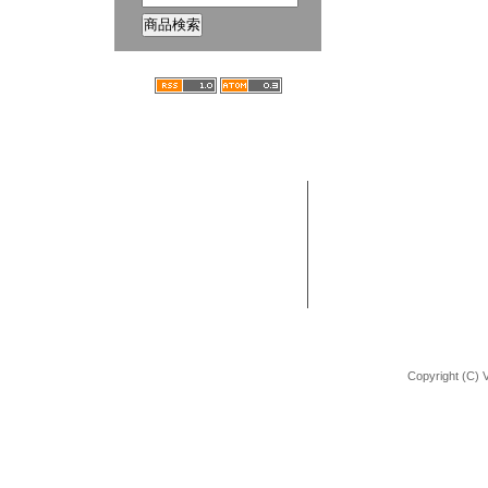
ホーム
ブログ
VANCHOBIKE | バンチョーバイク
TEL : 092-672-2872
BMX 組立方法
URL : http://shop.vancho-bike.com
Copyright (C) 