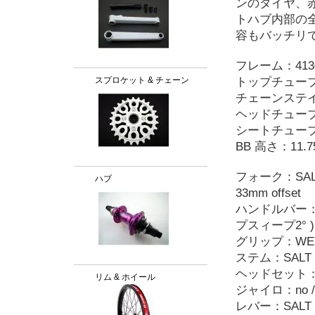
ンのタイヤ、
トハブ内部の
容もバッチリ
フレーム：4130 cr
スプロケット & チェーン
トップチューブ：
チェーンステイ：
ヘッドチューブ
シートチューブ角
BB 高さ：11.7
フォーク：SALT "AM
ハブ
33mm offset
ハンドルバー：102
プスィープ2° )
グリップ：WETHEP
ステム：SALT "AM
ヘッドセット：SALT 
リム & ホイール
ジャイロ：no / ho
レバー：SALT "Mo