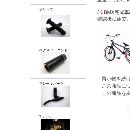
グリップ
(
※
BMX完成
確認後に組立
ペグ & バーエンド
買い物を続
ブレーキパーツ
この商品に
この商品を
・ 
Tシャツ
・ 