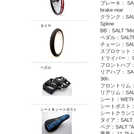
ブレーキ： SALT "A
brake rear
クランク：SALT "A
Spline
タイヤ
BB：SALT "Mid S
ペダル：SALTPLUS 
チェーン：SALT "
スプロケット：SALT 
ドライバー： 9t, 1p
フロントハブ：SALT 
ペダル
リアハブ： SALT "E
36h
フロントリム：SALT 
リアリム：SALT "Va
シート：WETHEP
シートポスト：
シート & シートポスト
シートクランプ：SAL
タイア：SALT tire
ペグ：SALT "AM" 
重量： 11.75