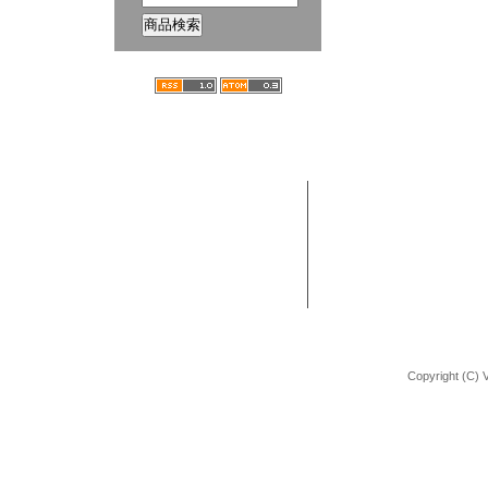
ホーム
ブログ
VANCHOBIKE | バンチョーバイク
TEL : 092-672-2872
BMX 組立方法
URL : http://shop.vancho-bike.com
Copyright (C) 