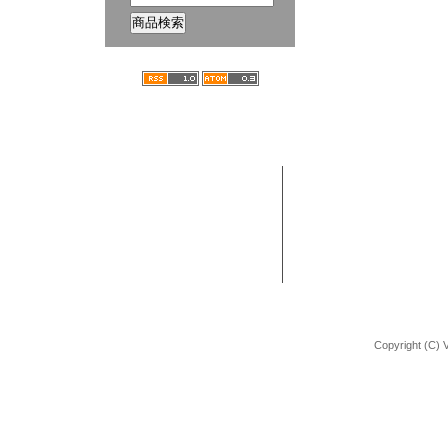
ホーム
ブログ
VANCHOBIKE | バンチョーバイク
TEL : 092-672-2872
BMX 組立方法
URL : http://shop.vancho-bike.com
Copyright (C) 