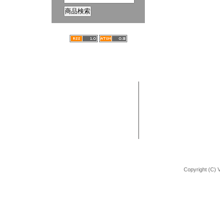
ホーム
ブログ
VANCHOBIKE | バンチョーバイク
TEL : 092-672-2872
BMX 組立方法
URL : http://shop.vancho-bike.com
Copyright (C) 