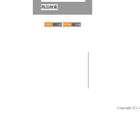
ホーム
ブログ
VANCHOBIKE | バンチョーバイク
TEL : 092-672-2872
BMX 組立方法
URL : http://shop.vancho-bike.com
Copyright (C) 