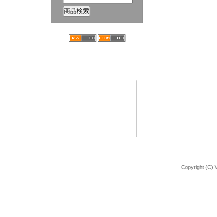
ホーム
ブログ
VANCHOBIKE | バンチョーバイク
TEL : 092-672-2872
BMX 組立方法
URL : http://shop.vancho-bike.com
Copyright (C) 